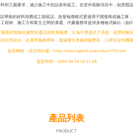
材料和工藝要求，減少施工中的誤差和返工。在室外裝飾項目中，如景觀
誤導致的材料浪費或工期延誤。批發報價模式更適用于開發商或施工隊
、工程師、施工方和業主之間的溝通。代畫服務常提供多種格式輸出（如D
從最新的智能化趨勢到靈活的批發報價，它為行業提供了高效、經濟的解
用的完美結合。在選擇服務商時，建議優先考慮經驗豐富、口碑良好的團
如若轉載，請注明出處：http://www.dgmrls.cn/product/78.html
更新時間：2026-06-18 02:11:28
產品列表
PRODUCT