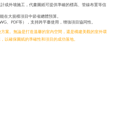
設計或外墻施工，代畫圖紙可提供準確的標高、管線布置等信
，能在大規模項目中節省總體預算。
WG、PDF等），支持跨平臺使用，增強項目協同性。
決方案。無論是打造溫馨的室內空間，還是構建美觀的室外環
隊，以確保圖紙的準確性和項目的成功落地。