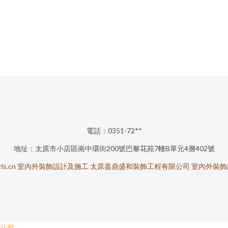
電話：0351-72**
地址：太原市小店區南中環街200號巴黎花苑7幢B單元4層402號
ls.cn
室內外裝飾設計及施工
太原嘉鼎盛和裝飾工程有限公司
室內外裝飾
公司