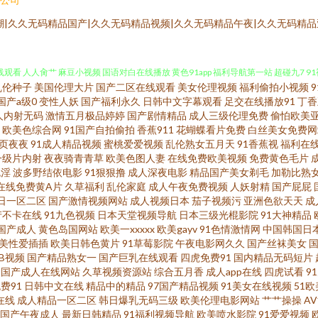
|久久无码精品国产|久久无码精品视频|久久无码精品午夜|久久无码精品
乱伦种子
美国伦理大片
国产二区在线观看
美女伦理视频
福利偷拍小视频
产剧情 亚洲另类图区88 丝袜美腿足交 美日韩A片 黄色网片电影 成人不卡一区在线 
国产a级0
变性人妖
国产福利永久
日韩中文字幕观看
足交在线播放91
丁香
人内射无码
激情五月极品婷婷
国产剧情精品
成人三级伦理免费
偷怕欧美
欧美色综合网
91国产自拍偷拍
香蕉911
花蝴蝶看片免费
白丝美女免费网
观看 人人肏艹 麻豆小视频 国语对白在线播放 黄色91app 福利导航第一站 超碰九7 
页夜夜
91成人精品视频
蜜桃爱爱视频
乱伦熟女五月天
91香蕉视
福利在
一级片内射
夜夜骑青青草
欧美色图人妻
在线免费欧美视频
免费黄色毛片
妻 91人妻字幕 午夜刺激av片 人妻人妇200篇 精品国语逼 国产精品第二页 97激情理
色淫
波多野结依电影
91狠狠撸
成人深夜电影
精品国产美女剃毛
加勒比熟
在线免费黄A片
久草福利
乱伦家庭
成人午夜免费视频
人妖射精
国产屁屁
日一区二区
国产激情视频网站
成人视频日本
茄子视频污
亚洲色欲天天
成
 最新AV 91丝袜论坛 黄网站观看入口 免费毛片网址 欧美做爱精品 丝袜性爱影片 亚洲
产不卡在线
91九色视频
日本天堂视频导航
日本三级光棍影院
91大神精品
国产成人
黄色岛国网站
欧美一xxxxx
欧美gayv
91色情激情网
中国韩国日
另类 97AV超碰 菠萝av在线观看 国产精品乱仑 伊人大香蕉123 国产极品第99 久草
美性爱插插
欧美日韩色黄片
91草莓影院
午夜电影网久久
国产丝袜美女
草B视频
国产精品熟女一
国产巨乳在线观看
四虎免费91
国内精品无码短片
国产成人在线网站
久草视频资源站
综合五月香
成人app在线
四虎试看
9
利狼友网 51视频入口 av资源观看 大香蕉伊人现现 激情一道本 美女夜影院 人妻绯色入口
费91
日韩中文在线
精品中的精品
97国产精品视频
91美女在线视频
51欧
在线
成人精品一区二区
韩日爆乳无码三级
欧美伦理电影网站
艹艹操操
A
 黑丝影音先锋 老司机福利院 欧美性爱变态 三级成人超碰在线 综合另类x 99超碰自拍
国产午夜成人
最新日韩精品
91福利视频导航
欧美喷水影院
91爱爱视频