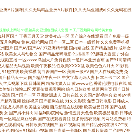
亚洲A片猫咪|久久无码精品亚洲A片软件|久久无码亚洲成a|久久无码在线
91社区国产
丁香五月天堂
欧美变态一区
国产综合在线观看
国产免费一级
91人妻国产 亚洲人人鲁 日本操逼片电影 老司机福利导航网 成人轮奸合集网
五月色网站
黄色3级抢网站
国产一区二区
日本一级婬片
久久免费手机视
亚州图片
国产AV国产AV
97亚洲精华液
国内精自线
国产精品3级片
成年女
站
欧美女人与动物交
国产精品无码电影
91插插库
97超碰大香蕉
户外自
91视频线上网站 91黑丝美女 亚洲色图成人套图 91工厂视频网站 网站美女色
线视频直播
一区xxxxx
岛国大片免费视频
一道日本亚洲香蕉
国产91高清精
成人精品无码视频
欧美午夜极品
性欧美ⅩⅩⅩⅩ乱
欧美色色六月天
91影视
论 先锋成人网 伊人性爱 99热超碰免费 福利影院最新网址 欧美成人午夜精
女
91碰在线
欧美裸模
萌白酱国产一区
美国一级AV
国产人在线成免费
免
国产精品天干天
国产精品午夜一区
中文字幕无码人妻
日本不卡二区
国产
人丝瓜视频下载
日韩逼网
精东传媒入口
黄wwww色
香港伦理电影在线
成
瑟瑟王国 91最新免费网址 豆花视频在线吃瓜 精品视频一二 欧美第一浮力影院
欧美怡红院院二区
爱豆传媒观看网站
综合日韩欧美
草逼网首页
国产日韩
本高清
国产国产一区
亚洲欧洲成人
日韩在线
久久国产影视综合
欧美69潮
国产在线视频 欧美国产综合日韩 日韩成人综合网 在线色图 97福利视频 超碰
国产精彩视频
操碰视屏
国产福利在线
91久久影院
免费日韩电影
日韩成人
超碰成人操操
欧美猛交视频
西瓜影院在线观看
欧美做受日韩
国产在线一
1男女
国产男小鲜肉同
福利影院网站
激情五月天色色
欧美极品电影
日韩成
 最新国产113页 99福利在线观看 成人五月天网站 黑人大吊 另类重口味网
美
一区精品麻豆经典
国产在线观看资源
波多野洁衣视频
污网站免费看
特
V黄色观看网站
日韩欧美在线国产
新91视频网
国产精品分类在线
97午夜
 成人AV影音 韩国黄色电影在线 欧美白丝在线 日韩三级啪啪 亚州无玛 91
欧美色图论坛
91榴莲小视频
国产高清一卡新区
国产看片资源
二色吧97资