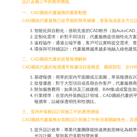
設計及施工中的應用價值。
一、CAD圖紙代畫服務的最新動態
CAD圖紙代畫服務已從早期的簡單繪圖，發展為涵蓋全方位
智能化與自動化：借助先進的CAD軟件（如AutoCA
定制化需求：針對不同項目，代畫服務提供個性化方案
遠程協作：通過云端平臺，客戶可以實時提交需求、查
環保與可持續設計：代畫服務越來越多地融入綠色建筑
二、CAD圖紙代畫的批發報價解析
CAD圖紙代畫的報價通常根據項目復雜度、圖紙類型、交付
基礎報價：簡單的室內平面圖或立面圖，單張報價在20
批發優惠：對于大型項目或長期合作客戶，代畫服務商
附加服務費用：如果涉及三維建模、BIM集成或緊急加
行業標準：在室內外裝飾設計領域，CAD圖紙代畫的
報價單，以確保透明性和性價比。
三、室內外裝飾設計與施工中的應用價值
CAD圖紙代畫服務在裝飾設計與施工中扮演著關鍵角色，其
提升設計效率：專業代畫團隊能快速將創意轉化為精準
光設計圖，幫助客戶直觀預覽效果。