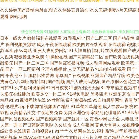
久久婷婷国产剧情内射白浆|久久婷婷五月综合|久久无码潮喷A片无码高潮
观看
网站地图
日本一级大片
微拍福利在线观看
91香蕉APP
国产二区三区
国产精品性
人妻性交影院 人妻久久精品成人 欧美成人性爱综合 国产专区路线 91啦国
片
福利视频资源站
成人午夜在线观看
欧美图片在线观看
在线观看h视频
频
学生妹Av网站
亚洲人成免费网站
91大神自拍
福利片在线观看
国产成
人视频
狠狠撸亚洲欧美
91操碰在线
国产高清精品二区
国产欧美在线视频
变态另类资源 91超碰伊人在线 五月香蕉91 青娱乐青青草91 美女网站在线
慰影院
国产一区二区二区
国产偷窥盗摄视频
成人动漫网站观看
欧美第一
品
国产一区二区福利
伦理在线播放
人妻无码精品
91自拍在线观看
国产
色欧美 欧美性爱伊人 欧美伦理 黄色视频久久 国产成人传媒熟 超碰中文人
网
午夜伦不卡
加勒比性爱网
青草国产在线视频
亚洲国产精品导航
欧美
费黄色A片网址
微拍福利国产视频
国产人成无码视频
国产原创区色花堂
日韩91
久草福利视频网
91日日夜夜91
超碰碰天天操
91草草酒店视频
韩
品 日本玖玖情色 蜜臀网站91 久草黄色剧场 国产97网 97超碰在线伊人
人影院在线播放
欧美足交一区二区
91视频电影
另类四虎
亚洲东京热
国
精品91
91视频网站在线
69性影院
福利资源在线
91自拍最新网址
青青草
日韩精品在线视频 午夜色影院 黄色A片网 欧美成a 日本操逼文学 亚洲图片
喷
伦理片app下载
激情视频国产精品
91草莓久草超碰
成人性爱aa影院
欧
影视
欧美精品性交
午夜宅男免费
另类亚洲色情
家庭乱伦理电影
91草B
国产原创视频在线
国产视频高清
国产丝袜一区
黄色av网址大全
人妻乱视
日日夜夜 国产福利2025 黄色免费网站网址 欧美A√ 日韩叼嘿片 午夜福
人第一页
国产日韩欧美电影
久久机热
成人午夜网
黄色天堂男人
操视频免
级欧美在线观看
自拍视频91
91艹艹
久草网在线
18福利影院
老司机蜜桃
日本人妻丝袜 婷婷六月海角社区 91部免费电影 AV超碰导航 第一婷婷基地
福利视频
岛国AV动作无码
波多野吉依电影
小h片免费
国产精品色色视屏