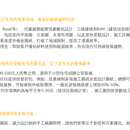
設計支持的專業領域。最新的服務趨勢包括：
D、Revit等），代畫服務能實現參數化設計、三維建模和BIM（建筑信
，包括室內平面圖、立面圖、水電布局圖，以及室外景觀設計、施工詳圖
看進度并修改圖紙，打破了地域限制，提高了溝通效率。
理念，幫助客戶優化材料使用和能源效率，符合現代可持續發展趨勢。
時間和所需精度等因素而定。以下是常見的報價參考：
0-500元人民幣之間，適用于小型住宅或辦公室裝修。
往往提供批發折扣。例如，批量繪制多張施工圖或全套設計圖紙，總價可優
急服務，可能會額外收取費用，一般在原報價基礎上增加20%-50%。
平均市場價約為每平方米5-20元（按項目面積計算），施工圖則按張數
價值體現在多個方面：
圖紙，減少設計師的手工繪圖時間，讓他們更專注于創意和方案優化。例