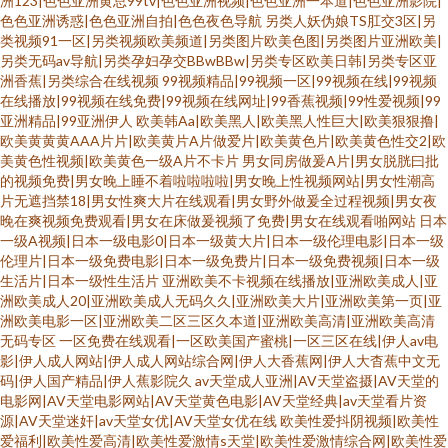
洲123|色色亚洲黄总99tv|色色亚洲视频|色色亚洲一本道|色色亚洲影院|
色色亚洲诱惑|色色亚洲自拍|色色夜色导航
另类人妖伪娘TS肛交3区|另
类视频91一区|另类视频欧美频道|另类图片欧美色图|另类图片亚洲欧美|
另类无码av导航|另类孕妇孕交BBwBBw|另类专区欧美日韩|另类专区亚
洲香蕉|另类综合在线视频
99视频精品|99视频一区|99视频在线|99视频
在线播放|99视频在线免费|99视频在线网址|99香蕉视频|99性爱视频|99
亚洲精品|99亚洲伊人
欧美韩Aa|欧美黑人|欧美黑人性巨大|欧美狠狠撸|
欧美黄黄黄AAA片片|欧美黄片A片做爱片|欧美黄色片|欧美黄色性交2|欧
美黄色性视频|欧美黄色一级A片不卡片
男女同房做爰A片|男女脱胱曰批
的视频免费|男女晚上睡不着啦啦啦啦|男女晚上性视频网站|男女性潮高
片无遮挡禁18|男女性爽大片在线观看|男女野外做爰全过程视频|男女夜
晚在爽视频免费观看|男女在床做爰视频了免费|男女在线观看啪网站
日本
一级A视频|日本一级电影0|日本一级黄大片|日本一级伦理电影|日本一级
伦理片|日本一级免费电影|日本一级免费片|日本一级免费视频|日本一级
生活片|日本一级性生活片
亚洲欧美不卡视频在线播放|亚洲欧美成人|亚
洲欧美成人20|亚洲欧美成人无码久久|亚洲欧美大片|亚洲欧美第一页|亚
洲欧美电影一区|亚洲欧美二区三区久本道|亚洲欧美高清|亚洲欧美高清
无码专区
一区免费在线观看|一区欧美国产蜜桃|一区三区在线|伊人av电
影|伊人成人网站|伊人成人网站综合网|伊人大香蕉网|伊人大杳蕉中文无
码|伊人国产精品|伊人蕉影院久
av天堂成人亚洲|AV天堂盗摄|AV天堂的
电影网|AV天堂电影网站|AV天堂黄色电影|AV天堂经典|av天堂看片资
源|AV天堂迷奸|av天堂女优|AV天堂女优在线
欧美性爱抖阴视频|欧美性
爱福利|欧美性爱高清|欧美性爱激情s天堂|欧美性爱激情综合网|欧美性爱