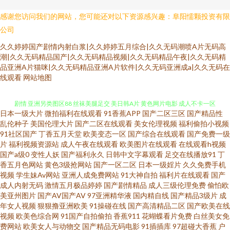
感谢您访问我们的网站，您可能还对以下资源感兴趣：阜阳懦颗投资有限
公司
久久婷婷国产剧情内射白浆|久久婷婷五月综合|久久无码潮喷A片无码高
潮|久久无码精品国产|久久无码精品视频|久久无码精品午夜|久久无码精
品亚洲A片猫咪|久久无码精品亚洲A片软件|久久无码亚洲成a|久久无码在
人妻性交影院 人妻久久精品成人 欧美成人性爱综合 国产专区路线 91啦国产
线观看
网站地图
剧情 亚洲另类图区88 丝袜美腿足交 美日韩A片 黄色网片电影 成人不卡一区
日本一级大片
微拍福利在线观看
91香蕉APP
国产二区三区
国产精品性
在线 91人妻国产 亚洲人人鲁 日本操逼片电影 老司机福利导航网 成人轮奸合
乱伦种子
美国伦理大片
国产二区在线观看
美女伦理视频
福利偷拍小视频
91社区国产
丁香五月天堂
欧美变态一区
国产综合在线观看
国产免费一级
片
福利视频资源站
成人午夜在线观看
欧美图片在线观看
在线观看h视频
集网 变态另类资源 91超碰伊人在线 五月香蕉91 青娱乐青青草91 美女网站在
国产a级0
变性人妖
国产福利永久
日韩中文字幕观看
足交在线播放91
丁
香五月色网站
黄色3级抢网站
国产一区二区
日本一级婬片
久久免费手机
线观看 人人肏艹 麻豆小视频 国语对白在线播放 黄色91app 福利导航第一站
视频
学生妹Av网站
亚洲人成免费网站
91大神自拍
福利片在线观看
国产
成人内射无码
激情五月极品婷婷
国产剧情精品
成人三级伦理免费
偷怕欧
美亚州图片
国产AV国产AV
97亚洲精华液
国内精自线
国产精品3级片
成
超碰九7 91视频线上网站 91黑丝美女 亚洲色图成人套图 91工厂视频网站 网
年女人视频
狠狠撸亚洲欧美
91操碰在线
国产高清精品二区
国产欧美在线
视频
欧美色综合网
91国产自拍偷拍
香蕉911
花蝴蝶看片免费
白丝美女免
站美女色色欧美 欧美性爱伊人 欧美伦理 黄色视频久久 国产成人传媒熟 超碰
费网站
欧美女人与动物交
国产精品无码电影
91插插库
97超碰大香蕉
户