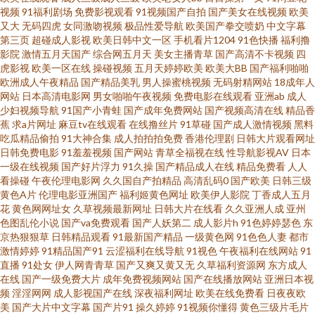
视频
91福利剧场
免费影视观看
91视频国产自拍
国产美女在线视频
欧美
又大
无码四虎
女同激吻视频
极品性爱导航
欧美国产拳交喷奶
中文字幕
97 A片播放 国产自拍偷偷视频 美国福利网址导航 日本在www电影 51社区精
第三页
超碰成人影视
欧美日韩中文一区
手机看片1204
91色快播
福利撸
影院
激情五月天国产
综合网五月天
美女主播青草
国产高清不卡视频
四
品视频 AV白丝 国产视频一二三四 另类女同欧美 人人射人人 亚洲人成看片网
虎影视
欧美一区在线
操碰视频
五月天婷婷欧美
欧美大BB
国产福利啪啪
欧洲成人午夜精品
国产精品美乳
男人操蜜桃视频
无码射精网站
18成年人
网站
日本高清电影网
男女啪啪午夜视频
免费电影在线观看
亚洲ab
成人
址 AV第二页 东京热色色视频 九一成人看片 日本精品中文字幕 性爱超碰 91碰
少妇视频导航
91国产小青蛙
国产成年免费网站
国产视频高清在线
精品香
蕉
求a片网址
麻豆tv在线观看
在线撸丝片
91草碰
国产成人激情视频
黑料
在线视频 成人性爱午夜剧场 九九九国产精品 欧日资源 无码专区天天干 自拍
吃瓜精品偷拍
91大神合集
成人拍拍拍免费
香港伦理剧
日韩大片观看网址
日韩免费电影
91羞羞视频
国产网站
青草全福视在线
性导航影视AV
日本
一级在线视频
国产好片浮力
91久操
国产精品成人在线
精品免费看
人人
女人bb 97精品在线 成人性交影院 狼人综合TV 日韩中文资源 91大神成人电影
看操碰
午夜伦理电影网
久久国自产拍精品
高清乱码0
国产欧美
日韩三级
黄色A片
伦理电影亚洲国产
福利姬黄色网址
欧美伊人影院
丁香成人五月
ts人妖另类在线 国产激情AV 久久国产机热 青娱乐91av 午夜AV片 黄色红杏网
花
黄色网网址女
久草视频最新网址
日韩大片在线看
久久亚洲人成
亚州
色图乱伦小说
国产va免费观看
国产人妖第二
成人影片h
91色婷婷瑟色
东
京热狠狠草
日韩精品观看
91最新国产精品
一级黄色网
91色色人妻
都市
站 亚洲色图传媒 avtt五月婷婷 国产第七页 老熟女精品视频1 日本淫网5 97視
激情婷婷
91精品国产91
云涩福利在线导航
91视色
午夜福利在线网站
91
直播
91处女
伊人网青青草
国产又爽又黄又无
久草福利资源网
东方成人
頻 精品日韩一 人妻福利老司机 五月天福利网 91精品手机9 大香蕉伊人AV 久
在线
国产一级免费大片
成年免费视频网站
国产在线播放网站
亚洲日本视
频
淫淫网网
成人影视国产在线
深夜福利网址
欧美在线免费看
日夜夜欧
美
国产大片中文字幕
国产片91
操久婷婷
91视频你懂得
黄色三级片毛片
草视频福利资源 日本A视频 亚洲色图另类图片 91呦女呦女 丁香五月狠狠肏