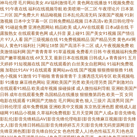
神马伦理
毛片网站美女
AV福利激情毛片
黄色网在线播放
91视频免费在
线
91午夜在线
福利在线视频导航
欧美喷潮一区二区
午夜理论片
日本第
二片区
国产免费大片
精品呦视频
日本乱伦高清无码
深夜国产视频
91刺
激视频
日本中文字幕一区
日韩免费精品视频
日本高清v
欧美日韩伦理午
夜
91碰超免费
亚洲色图网站
精品欧美
成人AV在线观看
日本a级在线
干
露脸熟女
在线观看黄色网
成人抖音
爰上碰91
国产美女91视频
国产情侣
片
97人人看
国产三级视频在线
91免费视频精品
国产精品另类
黄色AV网
站人
黄色91福利社
污网址18禁
国产高清不卡二区
成人午夜视频免费
欧
美激情福利网
国产青青青草
91草逼视频
免费看片日韩
午夜视频福利免费
国产嫩草视频在线
69叉叉叉
最新日本在线视频
日韩成人a
青青操91
五月
天婷婷
91短视频在线
国产在线观看的
白丝美女自慰网站
91福利免费视
频
加勒比91AV
91在线观看
黄网站av在线
国产视频
狠狠擼狠狠擼
91桃
色小视频
91激情
91干啪啪
青青操青青干
主播诱惑无码专区
欧美视频电
影
91播放
麻豆桃色网站
亚洲欧美国产另类
欧美伦理另类
国产刺激对白
在线观看91精品
欧美成年视频
操碰操揉
成人微拍福利导航
亚洲欧美国产
日韩
成年在线观看免费
岛国精品在线播放
狠狠撸第四色
欧美一页
女同
电影在线观看
91网国产尤物在
毛片网站黄色
狼人三级片
高清男同
国产
日韩伦理淫
成年免费视频
亚洲欧美中文视频
东京热亚洲色图
蜜桃成人超
碰网
91精品小视频
久草福利免费视影
五月天堂网
国产人成a
影音先锋电
影乱伦|影音先锋精品AV|影音先锋伦理电影|影音先锋麻豆视频|影音先锋
女人|影音先锋日韩精品|影音先锋婷婷五月天|影音先锋无码资源网|影音
先锋亚洲色图|影音先锋自拍父女
色色性爱人人|色色性福五月天|色色亚