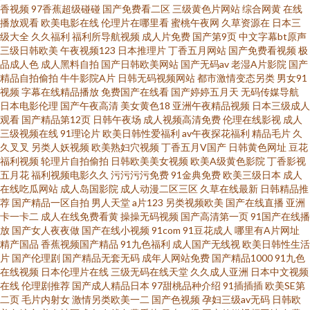
香视频
97香蕉超级碰碰
国产免费看二区
三级黄色片网站
综合网黄
在线
播放观看
欧美电影在线
伦理片在哪里看
蜜桃午夜网
久草资源在
日本三
av 超碰快爱 久久AV成人网 日韩中文三级 91后入极品jK 丁香五月天堂影院 蜜
级大全
久久福利
福利所导航视频
成人片免费
国产第9页
中文字幕bt原声
三级日韩欧美
午夜视频123
日本推理片
丁香五月网站
国产免费看视频
极
品成人色
成人黑料自拍
国产日韩欧美网站
国产无码av
老湿A片影院
国产
桃福利视频 午夜影院006 成人毛片网站 蜜桃婷婷狠狠久久 亚洲男人手机天堂
精品自拍偷拍
牛牛影院A片
日韩无码视频网站
都市激情变态另类
男女91
视频
字幕在线精品播放
免费国产在线看
国产婷婷五月天
无码传媒导航
91涩涩网站 日韩AV电影导航 91色网站 国产成人论坛 欧美亚日韩 伊人蕉久 成
日本电影伦理
国产午夜高清
美女黄色18
亚洲午夜精品视频
日本三级成人
观看
国产精品第12页
日韩午夜场
成人视频高清免费
伦理在线影视
成人
三级视频在线
91理论片
欧美日韩性爱福利
av午夜探花福利
精品毛片
久
人福利视频影院
久叉叉
另类人妖视频
欧美熟妇穴视频
丁香五月V国产
日韩黄色网址
豆花
福利视频
轮理片自拍偷拍
日韩欧美美女视频
欧美A级黄色影院
丁香影视
五月花
福利视频电影久久
污污污污免费
91金典免费
欧美三级日本
成人
在线吃瓜网站
成人岛国影院
成人动漫二区三区
久草在线最新
日韩精品推
荐
国产精品一区自拍
男人天堂
a片123
另类视频欧美
国产在线直播
亚洲
卡一卡二
成人在线免费看黄
操操无码视频
国产高清第一页
91国产在线播
放
国产女人夜夜做
国产在线小视频
91com
91豆花成人
哪里有A片网址
精产国品
香蕉视频国产精品
91九色福利
成人国产无线视
欧美日韩性生活
片
国产伦理剧
国产精品无套无码
成年人网站免费
国产精品1000
91九色
在线视频
日本伦理片在线
三级无码在线天堂
久久成人亚洲
日本中文视频
在线
伦理剧推荐
国产成人精品日本
97甜桃品种介绍
91插插插
欧美SE第
二页
毛片内射女
激情另类欧美一二
国产色视频
孕妇三级av无码
日韩欧