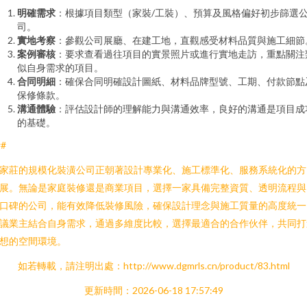
明確需求
：根據項目類型（家裝/工裝）、預算及風格偏好初步篩選
司。
實地考察
：參觀公司展廳、在建工地，直觀感受材料品質與施工細節
案例審核
：要求查看過往項目的實景照片或進行實地走訪，重點關注
似自身需求的項目。
合同明細
：確保合同明確設計圖紙、材料品牌型號、工期、付款節點
保修條款。
溝通體驗
：評估設計師的理解能力與溝通效率，良好的溝通是項目成
的基礎。
##
家莊的規模化裝潢公司正朝著設計專業化、施工標準化、服務系統化的方
展。無論是家庭裝修還是商業項目，選擇一家具備完整資質、透明流程與
口碑的公司，能有效降低裝修風險，確保設計理念與施工質量的高度統一
議業主結合自身需求，通過多維度比較，選擇最適合的合作伙伴，共同打
想的空間環境。
如若轉載，請注明出處：http://www.dgmrls.cn/product/83.html
更新時間：2026-06-18 17:57:49