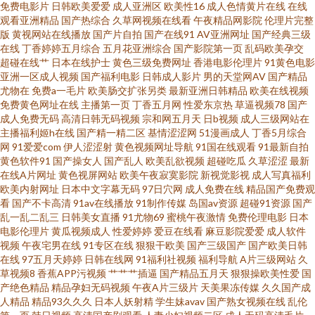
免费电影片
日韩欧美爱爱
成人亚洲区
欧美性16
成人色情黄片在线
在线
观看亚洲精品
国产热综合
久草网视频在线看
午夜精品网影院
伦理片完整
精东tv 欧洲极品另类 午夜无码伦 www韩国av 韩黄AA免费 欧日精品8区 91福
版
黄视网站在线播放
国产片自拍
国产在线91
AV亚洲网址
国产经典三级
在线
丁香婷婷五月综合
五月花亚洲综合
国产影院第一页
乱码欧美孕交
超碰在线艹
日本在线护士
黄色三级免费网址
香港电影伦理片
91黄色电影
利老司机 岛国AV搬运工 久草资源精品在线 丝袜韩国亚洲三级 91超碰人人摸
亚洲一区成人视频
国产福利电影
日韩成人影片
男的天堂网AV
国产精品
尤物在
免费a一毛片
欧美肠交扩张另类
最新亚洲日韩精品
欧美在线视频
爱豆传媒免费播放 黄色网址视频大全 欧美性a 香焦久久福利院 91小视频性生
免费黄色网址在线
主播第一页
丁香五月网
性爱东京热
草逼视频78
国产
成人免费无码
高清日韩无码视频
宗和网五月天
日b视频
成人三级网站在
主播福利姬h在线
国产精一精二区
基情涩涩网
51漫画成人
丁香5月综合
活 东方AV正在进入 久草人妻福利 人人操比 亚洲乱乱少妇后入 97狠狠综合 国
网
91爱爱com
伊人涩涩射
黄色视频网址导航
91国在线观看
91最新自拍
黄色软件91
国产操女人
国产乱人
欧美乱欲视频
超碰吃瓜
久草涩涩
最新
产在线日韩二区 欧美成人a在线 51人操超碰在线 国产久久精品 日韩欧美国产
在线A片网址
黄色视屏网站
欧美午夜寂寞影院
新视觉影视
成人写真福利
欧美内射网址
日本中文字幕无码
97日穴网
成人免费在线
精品国产免费观
看
国产不卡高清
91av在线播放
91制作传媒
岛国av资源
超碰91资源
国产
17 综合色情国产 国产操逼视频在线 日本不卡a∨ 91看片成人版 国产综合14p
乱一乱二乱三
日韩美女直播
91尤物69
蜜桃午夜激情
免费伦理电影
日本
电影伦理片
黄瓜视频成人
性爱婷婷
爱豆在线看
麻豆影院爱爱
成人软件
日本美女啪啪啪 91白丝白虎 草逼国产 黑丝逼白浆 欧美人妖出精汇编 无码高
视频
午夜宅男在线
91专区在线
狠狠干欧美
国产三级国产
国产欧美日韩
在线
97五月天婷婷
日韩在线网
91福利社视频
福利导航
A片三级网站
久
草视频8
香蕉APP污视频
艹艹艹插逼
国产精品五月天
狠狠操欧美性爱
国
清h网站 91新视频网站 狠狠撸视频网 青娱乐97 尤物超碰偷拍91 av做爱成人
产绝色精品
精品孕妇无码视频
午夜A片三级片
天美果冻传媒
久久国产成
人精品
精品93久久久
日本人妖射精
学生妹avav
国产熟女视频在线
乱伦
国产在线啪在线啪 欧美成人六 五月花激情站 91色图 国产精品扒开 蜜臀tv高