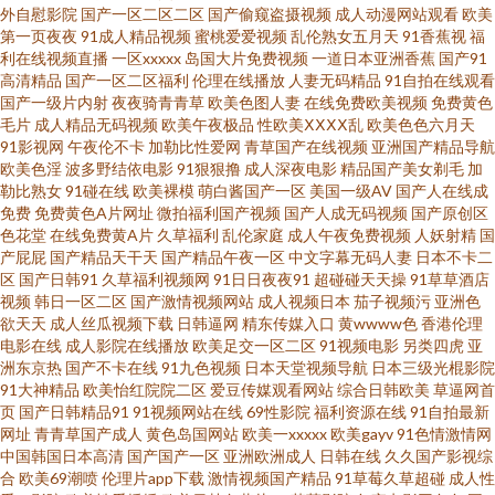
外自慰影院
国产一区二区二区
国产偷窥盗摄视频
成人动漫网站观看
欧美
第一页夜夜
91成人精品视频
蜜桃爱爱视频
乱伦熟女五月天
91香蕉视
福
中文人妻 91人妻字幕 午夜刺激av片 人妻人妇200篇 精品国语逼 国产精品第
利在线视频直播
一区xxxxx
岛国大片免费视频
一道日本亚洲香蕉
国产91
高清精品
国产一区二区福利
伦理在线播放
人妻无码精品
91自拍在线观看
二页 97激情理论 先锋成人网 伊人性爱 99热超碰免费 福利影院最新网址 欧美
国产一级片内射
夜夜骑青青草
欧美色图人妻
在线免费欧美视频
免费黄色
毛片
成人精品无码视频
欧美午夜极品
性欧美ⅩⅩⅩⅩ乱
欧美色色六月天
91影视网
午夜伦不卡
加勒比性爱网
青草国产在线视频
亚洲国产精品导航
成人午夜精品 日本玖玖情色 蜜臀网站91 久草黄色剧场 国产97网 97超碰在线
欧美色淫
波多野结依电影
91狠狠撸
成人深夜电影
精品国产美女剃毛
加
勒比熟女
91碰在线
欧美裸模
萌白酱国产一区
美国一级AV
国产人在线成
伊人 最新AV 91丝袜论坛 黄网站观看入口 免费毛片网址 欧美做爱精品 丝袜性
免费
免费黄色A片网址
微拍福利国产视频
国产人成无码视频
国产原创区
色花堂
在线免费黄A片
久草福利
乱伦家庭
成人午夜免费视频
人妖射精
国
产屁屁
国产精品天干天
国产精品午夜一区
中文字幕无码人妻
日本不卡二
爱影片 亚洲瑟瑟王国 91最新免费网址 豆花视频在线吃瓜 精品视频一二 欧美
区
国产日韩91
久草福利视频网
91日日夜夜91
超碰碰天天操
91草草酒店
视频
韩日一区二区
国产激情视频网站
成人视频日本
茄子视频污
亚洲色
第一浮力影院 日韩精品在线视频 午夜色影院 黄色A片网 欧美成a 日本操逼文
欲天天
成人丝瓜视频下载
日韩逼网
精东传媒入口
黄wwww色
香港伦理
电影在线
成人影院在线播放
欧美足交一区二区
91视频电影
另类四虎
亚
洲东京热
国产不卡在线
91九色视频
日本天堂视频导航
日本三级光棍影院
学 亚洲图片另类 97AV超碰 菠萝av在线观看 国产精品乱仑 伊人大香蕉123 国
91大神精品
欧美怡红院院二区
爱豆传媒观看网站
综合日韩欧美
草逼网首
页
国产日韩精品91
91视频网站在线
69性影院
福利资源在线
91自拍最新
产极品第99 久草国产在线视频 欧美国产综合日韩 日韩成人综合网 在线色图
网址
青青草国产成人
黄色岛国网站
欧美一xxxxx
欧美gayv
91色情激情网
中国韩国日本高清
国产国产一区
亚洲欧洲成人
日韩在线
久久国产影视综
合
欧美69潮喷
伦理片app下载
激情视频国产精品
91草莓久草超碰
成人性
97福利视频 超碰日日夜夜 国产福利2025 黄色免费网站网址 欧美A√ 日韩叼嘿