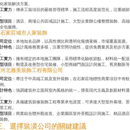
化家裝解決方案。
工實力
：傳承工裝項目的嚴格管理標準，施工流程高度規范化，注重細節
。
型項目
：酒店、商場公共區域設計施工、大型企業辦公樓整體裝飾、高端
全包服務。
. 石家莊城市人家裝飾
司定位
：本地知名品牌，以高性價比和透明化報價著稱，市場覆蓋面廣。
計特色
：設計風格務實多樣，注重空間功能性，提供免費量房及初步方案
。
工實力
：擁有穩定的本地施工團隊，采用標準化驗收節點，材料統一配送
型項目
：剛需及改善型住宅裝修、小型商鋪門面設計與施工、舊房翻新等
5. 河北雅美裝飾工程有限公司
司定位
：專注于中高端工裝及室外裝飾，在石家莊地標性商業項目中有較
例。
計特色
：強調建筑外立面與室內風格的統一，擅長現代主義及創新材料運
。
工實力
：具備建筑裝修裝飾工程專業承包資質，可承接大型室外幕墻、景
景工程。
型項目
：商業綜合體外觀改造、企業園區室外景觀設計與施工、精品酒店
裝飾。
三、選擇裝潢公司的關鍵建議