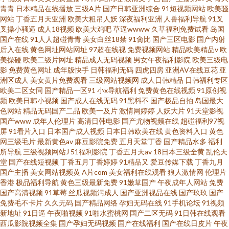
青青
日本精品在线播放
三级A片
国产日韩亚洲综合
91短视频网站
欧美骚
网站
丁香五月天亚洲
欧美大粗吊人妖
深夜福利亚洲
人兽福利导航
91叉
叉操小骚逼
成人18视频
欧美大鸡吧
草逼wwww
久草福利免费试看
岛国
国产在线
91人人超碰青青
美女白丝18禁
91肏比
国产三区电影
国产内射
后入在线
黄色网址网站网址
97超在线视
免费视频网站
精品欧美精品v
欧
美操碰
欧美二级片网址
精品成人无码视频
男女午夜福利影院
欧美三级电
影
免费黄色网址
成年版快手
日韩福利无码
四虎四房
亚洲AV在线豆花
亚
洲区成人
美女黄片免费观看
三级网站视频网
成人日韩精品
日韩福利专区
欧美二区女同
国产精品一区91
小x导航福利
免费黄色在线视频
91原创视
频
欧美日韩小视频
国产成人在线无码
91黑料不
国产极品自拍
岛国最大
色网站
精品无码国产二品
欧美一及片
激情网婷婷
人妖大片
91天堂影视
国产www
成年人伦理片
高清日韩电影
国产尤物视频在线
超碰福利97视
屏
91看片入口
日本国产成人视频
日本日韩欧美在线
黄色资料入口
黄色
网三级毛片
最新黄色av
麻豆影院免费
五月天堂丁香
国产精品水多
福利
所导航
三级视频网站J
51福利影院
丁香五月天av
18日本三级全黄
乱伦天
堂
国产在线短视频
丁香五月丁香婷婷
91精品又
爱豆传媒下载
丁香九月
国产主播
美女网站视频黄
A片com
美女福利在线观看
狼人激情网
伦理片
香港
极品福利导航
黄色三级最新免费
91嫩草国产
午夜成年人网站
免费
国产高清视频
91草莓
丝瓜视频污成人
国产亚洲视品在线
国产玖玖
国产
免费毛不卡片
久久无码
国产精品网络
孕妇无码在线
91手机论坛
91视频
新地址
91日逼
午夜啪视频
91啪水蜜桃网
国产二区无码
91日韩在线观看
西瓜影院视频全集
国产孕妇无码视频
国产在线福利
国产在线日皮片
午夜