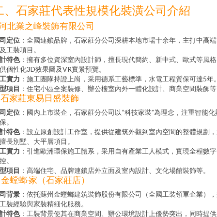
二、石家莊代表性規模化裝潢公司介紹
. 河北業之峰裝飾有限公司
司定位
：全國連鎖品牌，石家莊分公司深耕本地市場十余年，主打中高端
及工裝項目。
計特色
：擁有多位資深室內設計師，擅長現代簡約、新中式、歐式等風格
供個性化3D效果圖及VR實景預覽。
工實力
：施工團隊持證上崗，采用德系工藝標準，水電工程質保可達5年
型項目
：住宅小區全案裝修、辦公樓室內外一體化設計、商業空間裝飾等
. 石家莊東易日盛裝飾
司定位
：國內上市裝企，石家莊分公司以“科技家裝”為理念，注重智能化
保。
計特色
：設立原創設計工作室，提供從建筑外觀到室內空間的整體規劃，
擅長別墅、大平層項目。
工實力
：引進歐洲環保施工體系，采用自有產業工人模式，實現全程數字
控。
型項目
：高端住宅、品牌連鎖店外立面及室內設計、文化場館裝飾等。
. 金螳螂·家（石家莊店）
司背景
：依托蘇州金螳螂建筑裝飾股份有限公司（全國工裝領軍企業），
工裝經驗與家裝精細化服務。
計特色
：工裝背景使其在商業空間、辦公環境設計上優勢突出，同時提供