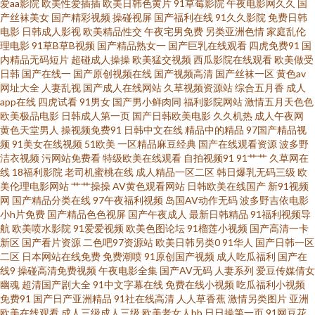
爱aa影院
欧美性爱插插
欧美日韩色黄片
91草莓影院
午夜电影网久久
国
产丝袜美女
国产精彩视频
操碰视屏
国产福利在线
91久久影院
免费日韩
片 午夜福利狼友网 51视频入口 av资源观看 大香蕉伊人现现 激情一道本 美女
电影
日韩成人影视
欧美精品性交
午夜宅男免费
另类亚洲色情
家庭乱伦
理电影
91草B草B视频
国产精品熟女一
国产巨乳在线观看
四虎免费91
国
内精品无码短片
超碰成人操操
欧美猛交视频
西瓜影院在线观看
欧美做受
夜影院 人妻绯色入口 最新国产113页 99福利在线观看 成人五月天网站 黑人
日韩
国产在线一
国产原创视频在线
国产视频高清
国产丝袜一区
黄色av
网址大全
人妻乱视
国产成人在线网站
久草视频资源站
综合五月香
成人
大吊 另类重口味网 日本人妻丝袜 婷婷六月海角社区 91部免费电影 AV超碰导
app在线
四虎试看
91男女
国产男小鲜肉同
福利影院网站
激情五月天色色
欧美极品电影
日韩成人第一页
国产日韩欧美电影
久久机热
成人午夜网
黄色天堂男人
操视频免费91
日韩中文在线
精品中的精品
97国产精品视
航 第一婷婷基地 黑丝影音先锋 老司机福利院 欧美性爱变态 三级成人超碰在
频
91美女在线视频
51欧美
一区精品麻豆经典
国产在线观看资源
波多野
洁衣视频
污网站免费看
特级欧美在线观看
自拍视频91
91艹艹
久草网在
线 综合另类x 99超碰自拍 成人AV影音 韩国黄色电影在线 欧美白丝在线 日韩
线
18福利影院
老司机蜜桃在线
成人精品一区二区
韩日爆乳无码三级
欧
美伦理电影网站
艹艹操操
AV黄色观看网站
日韩欧美在线国产
新91视频
网
国产精品分类在线
97午夜福利视频
岛国AV动作无码
波多野吉依电影
三级啪啪 亚州无玛 91夫妻看篇 99超超碰 国产干逼的 九九伊人av 日本叼嘿片
小h片免费
国产精品色色视屏
国产午夜成人
最新日韩精品
91福利视频导
航
欧美喷水影院
91爱爱视频
欧美色图论坛
91榴莲小视频
国产高清一卡
午夜理论影院 97超碰成人 超碰福利97 韩日欧美好看剧 欧美成国产 日韩三级
新区
国产看片资源
二色吧97资源站
欧美日韩另类0
91华人
国产日韩一区
二区
日本网站在线免费
免费潮喷
91原创国产视频
成人吃瓜福利
国产在
线9
操碰高清免费视频
午夜电影全集
国产AV无码
人妻系列
爱豆传媒倩女
啪啪 在线不卡久热涩 AV岛国论坛 国产白丝自慰91 免费黄色影院 少妇AV导航
幽魂
超清国产剧大全
91中文字幕在线
免费在线小视频
吃瓜福利小视频
免费91
国产日产亚洲精品
91社在线高清
人人草香蕉
激情另类图片
亚洲
18禁欧洲 www夜夜 激情综合五 欧美黑人大吊视频 天堂网av老司机 自拍视频
欧美在线观看
成人三级成人三级
欧美老女人bb
日日操第一页
91网豆花