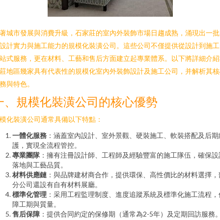
著城市發展與消費升級，石家莊的室內外裝飾市場日趨成熟，涌現出一批
設計實力與施工能力的規模化裝潢公司。這些公司不僅提供從設計到施工
站式服務，更在材料、工藝和售后方面建立起專業體系。以下將詳細介紹
莊地區幾家具有代表性的規模化室內外裝飾設計及施工公司，并解析其核
務與特色。
一、規模化裝潢公司的核心優勢
模化裝潢公司通常具備以下特點：
一體化服務
：涵蓋室內設計、室外景觀、硬裝施工、軟裝搭配及后期
護，實現全流程管控。
專業團隊
：擁有注冊設計師、工程師及經驗豐富的施工隊伍，確保設
落地與工藝品質。
材料供應鏈
：與品牌建材商合作，提供環保、高性價比的材料選擇，
分公司還設有自有材料展廳。
標準化管理
：采用工程監理制度、進度追蹤系統及標準化施工流程，
障工期與質量。
售后保障
：提供合同約定的保修期（通常為2-5年）及定期回訪服務