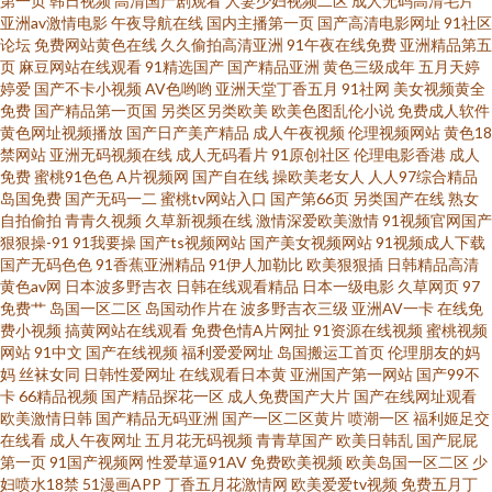
第一页
韩日视频
高清国产剧观看
人妻少妇视频二区
成人无码高清毛片
亚洲av激情电影
午夜导航在线
国内主播第一页
国产高清电影网址
91社区
论坛
免费网站黄色在线
久久偷拍高清亚洲
91午夜在线免费
亚洲精品第五
清 午夜福利成人网站 97超碰碰 国产精品www 麻豆毛片 在线日韩av网址 激情
页
麻豆网站在线观看
91精选国产
国产精品亚洲
黄色三级成年
五月天婷
婷爱
国产不卡小视频
AV色哟哟
亚洲天堂丁香五月
91社网
美女视频黄全
与性爱 三级片无码 91大片 成人伦理A片 久草色福利 日本性爱中文字幕 91色
免费
国产精品第一页国
另类区另类欧美
欧美色图乱伦小说
免费成人软件
黄色网址视频播放
国产日产美产精品
成人午夜视频
伦理视频网站
黄色18
禁网站
亚洲无码视频在线
成人无码看片
91原创社区
伦理电影香港
成人
网 福利AV一区 内射网站 午夜专区 97超碰碰碰碰碰 国产福利影院 男女上床视
免费
蜜桃91色色
A片视频网
国产自在线
操欧美老女人
人人97综合精品
岛国免费
国产无码一二
蜜桃tv网站入口
国产第66页
另类国产在线
熟女
频 五月停停影院 91网红在线观看 狠狠干狠日 三极午夜影院 91熟女 国产福利
自拍偷拍
青青久视频
久草新视频在线
激情深爱欧美激情
91视频官网国产
狠狠操-91
91我要操
国产ts视频网站
国产美女视频网站
91视频成人下载
国产无码色色
91香蕉亚洲精品
91伊人加勒比
欧美狠狠插
日韩精品高清
导航大全 欧美操逼熟妇 婷婷自拍网 91色频 福利五区 麻豆avtt99 深夜福利导
黄色av网
日本波多野吉衣
日韩在线观看精品
日本一级电影
久草网页
97
免费艹
岛国一区二区
岛国动作片在
波多野吉衣三级
亚洲AV一卡
在线免
航站 91色影 国产九区 欧美酒色网 五月丁香成人社区 91中文国产视频 国产青
费小视频
搞黄网站在线观看
免费色情A片网扯
91资源在线视频
蜜桃视频
网站
91中文
国产在线视频
福利爱爱网址
岛国搬运工首页
伦理朋友的妈
妈
丝袜女同
日韩性爱网址
在线观看日本黄
亚洲国产第一网站
国产99不
青在线 欧美精品传媒 五月婷婷六月花 欧美人操 91白浆 国模宾馆自拍 日韩av
卡
66精品视频
国产精品探花一区
成人免费国产大片
国产在线网址观看
欧美激情日韩
国产精品无码亚洲
国产一区二区黄片
喷潮一区
福利姬足交
资源网站 91人人 国产激情久久 欧韩午夜视频 国厂自拍 日本色情六月天 俺五
在线看
成人午夜网址
五月花无码视频
青青草国产
欧美日韩乱
国产屁屁
第一页
91国产视频网
性爱草逼91AV
免费欧美视频
欧美岛国一区二区
少
妇喷水18禁
51漫画APP
丁香五月花激情网
欧美爱爱tv视频
免费五月丁
月激情 欧美黑人天堂网 日韩伦理片二区 操碰资源97 欧美午夜狼人 影音资源