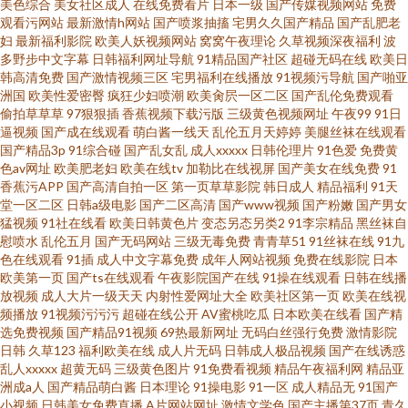
美色综合
美女社区成人
在线免费看片
日本一级
国产传媒视频网站
免费
观看污网站
最新激情h网站
国产喷浆抽搐
宅男久久国产精品
国产乱肥老
妇
最新福利影院
欧美人妖视频网站
窝窝午夜理论
久草视频深夜福利
波
多野步中文字幕
日韩福利网址导航
91精品国产社区
超碰无码在线
欧美日
韩高清免费
国产激情视频三区
宅男福利在线播放
91视频污导航
国产啪亚
洲国
欧美性爱密臀
疯狂少妇喷潮
欧美肏屄一区二区
国产乱伦免费观看
偷拍草草草
97狠狠插
香蕉视频下载污版
三级黄色视频网址
午夜99
91日
逼视频
国产成在线观看
萌白酱一线天
乱伦五月天婷婷
美腿丝袜在线观看
国产精品3p
91综合碰
国产乱女乱
成人xxxxx
日韩伦理片
91色爱
免费黄
色av网址
欧美肥老妇
欧美在线tv
加勒比在线视屏
国产美女在线免费
91
香蕉污APP
国产高清自拍一区
第一页草草影院
韩日成人
精品福利
91天
堂一区二区
日韩a级电影
国产二区高清
国产www视频
国产粉嫩
国产男女
猛视频
91社在线看
欧美日韩黄色片
变态另态另类2
91李宗精品
黑丝袜自
慰喷水
乱伦五月
国产无码网站
三级无毒免费
青青草51
91丝袜在线
91九
色在线观看
91插
成人中文字幕免费
成年人网站视频
免费在线影院
日本
欧美第一页
国产ts在线观看
午夜影院国产在线
91操在线观看
日韩在线播
放视频
成人大片一级天天
内射性爱网址大全
欧美社区第一页
欧美在线视
频播放
91视频污污污
超碰在线公开
AV蜜桃吃瓜
日本欧美在线看
国产精
选免费视频
国产精品91视频
69热最新网址
无码白丝强行免费
激情影院
日韩
久草123
福利欧美在线
成人片无码
日韩成人极品视频
国产在线诱惑
乱人xxxxx
超黄无码
三级黄色图片
91免费看视频
精品午夜福利网
精品亚
洲成a人
国产精品萌白酱
日本理论
91操电影
91一区
成人精品无
91国产
小视频
日韩美女免费直播
A片网站网址
激情文学色
国产主播第37页
青久