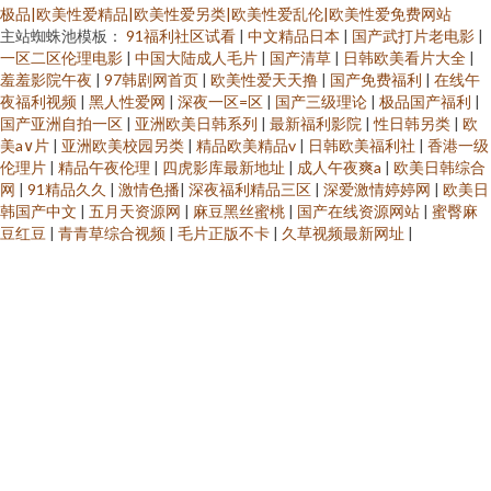
极品|欧美性爱精品|欧美性爱另类|欧美性爱乱伦|欧美性爱免费网站
主站蜘蛛池模板：
91福利社区试看
|
中文精品日本
|
国产武打片老电影
|
一区二区伦理电影
|
中国大陆成人毛片
|
国产清草
|
日韩欧美看片大全
|
羞羞影院午夜
|
97韩剧网首页
|
欧美性爱天天撸
|
国产免费福利
|
在线午
夜福利视频
|
黑人性爱网
|
深夜一区=区
|
国产三级理论
|
极品国产福利
|
国产亚洲自拍一区
|
亚洲欧美日韩系列
|
最新福利影院
|
性日韩另类
|
欧
美a∨片
|
亚洲欧美校园另类
|
精品欧美精品v
|
日韩欧美福利社
|
香港一级
伦理片
|
精品午夜伦理
|
四虎影库最新地址
|
成人午夜爽a
|
欧美日韩综合
网
|
91精品久久
|
激情色播
|
深夜福利精品三区
|
深爱激情婷婷网
|
欧美日
韩国产中文
|
五月天资源网
|
麻豆黑丝蜜桃
|
国产在线资源网站
|
蜜臀麻
豆红豆
|
青青草综合视频
|
毛片正版不卡
|
久草视频最新网址
|